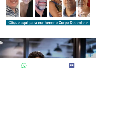
Clique aqui para conhecer o Corpo Docente >
UM INVESTIMENTO NA SUA CAPACIDADE
DE GERAR IMPACTO REAL
Você pode escolher a forma que melhor se