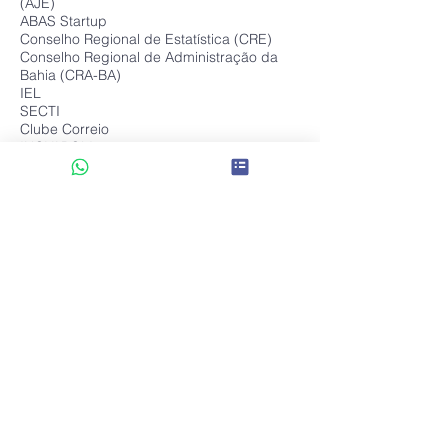
(AJE)
ABAS Startup
Conselho Regional de Estatística (CRE)
Conselho Regional de Administração da
Bahia (CRA-BA)
IEL
SECTI
Clube Correio
INOVAPOLI.
Contate-nos
Tel:
(71) 9 8379-5225
Email:
empreenderufba@gmail.com
Endereço